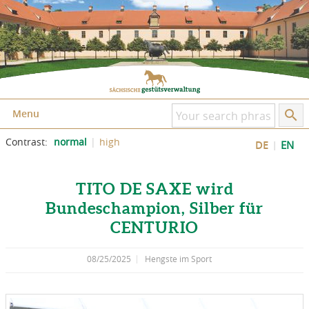
Skip to content
Skip to the page footer
Menu
Contrast:
normal
high
DE
EN
TITO DE SAXE wird
Bundeschampion, Silber für
CENTURIO
08/25/2025
Hengste im Sport