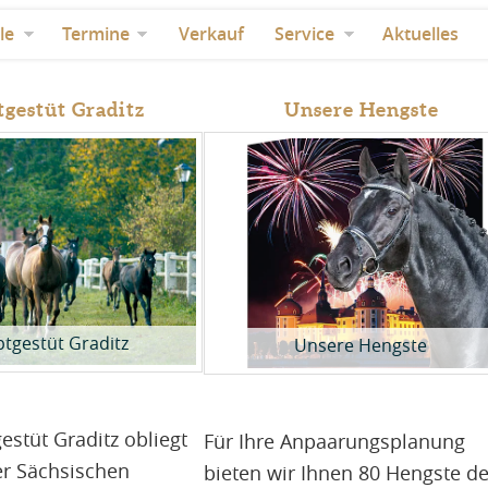
le
Termine
Verkauf
Service
Aktuelles
gestüt Graditz
Unsere Hengste
tgestüt Graditz
Unsere Hengste
stüt Graditz obliegt
Für Ihre Anpaarungsplanung
er Sächsischen
bieten wir Ihnen 80 Hengste de