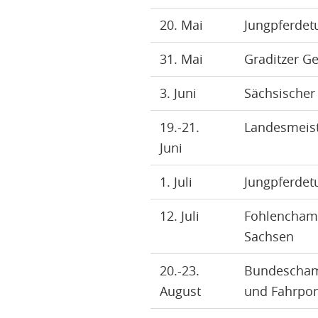
20. Mai
Jungpferdet
31. Mai
Graditzer G
3. Juni
Sächsischer
19.-21.
Landesmeist
Juni
1. Juli
Jungpferdet
12. Juli
Fohlenchamp
Sachsen
20.-23.
Bundescham
August
und Fahrpo