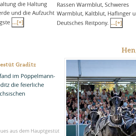
altung die Haltung
Rassen Warmblut, Schweres
erde und die Aufzucht
Warmblut, Kaltblut, Haflinger 
ngste
...[+]
Deutsches Reitpony.
...[+]
Hen
estüt Graditz
i fand im Pöppelmann-
itz die feierliche
ächsischen
ues aus dem Hauptgestüt