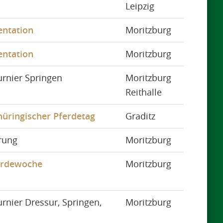
Leipzig
entation
Moritzburg
entation
Moritzburg
urnier Springen
Moritzburg
Reithalle
hüringischer Pferdetag
Graditz
rung
Moritzburg
erdewoche
Moritzburg
rnier Dressur, Springen,
Moritzburg