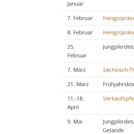
Januar
7. Februar
Hengstpräs
8. Februar
Hengstpräs
25.
Jungpferdet
Februar
7. März
Sächsisch-T
21. März
Frühjahrskö
11.-18.
Verkaufspf
April
9. Mai
Jungpferdetu
Gelände