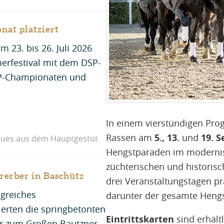
nat platziert
 23. bis 26. Juli 2026
rfestival mit dem DSP-
P-Championaten und
In einem vierstündigen Pro
Rassen am
5., 13.
und
19. S
ues aus dem Hauptgestüt
Hengstparaden im modernisi
züchterischen und historisc
rerber in Baschütz
drei Veranstaltungstagen pr
lgreiches
darunter der gesamte Hengs
erten die springbetonten
Eintrittskarten
sind erhält
er zum Großen Bautzner