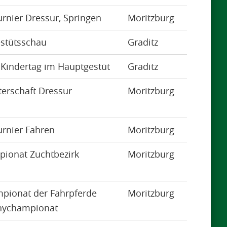
urnier Dressur, Springen
Moritzburg
estütsschau
Graditz
 Kindertag im Hauptgestüt
Graditz
erschaft Dressur
Moritzburg
urnier Fahren
Moritzburg
ionat Zuchtbezirk
Moritzburg
pionat der Fahrpferde
Moritzburg
nychampionat