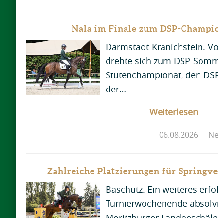
Nala im Finale zum DSP-Champio
Darmstadt-Kranichstein. Vom
drehte sich zum DSP-Somme
Stutenchampionat, den DS
der…
Weiterlesen
06.08.2026
Ne
Zahlreiche Platzierungen für Springve
Baschütz. Ein weiteres erfo
Turnierwochenende absolvi
Moritzburger Landbeschäl