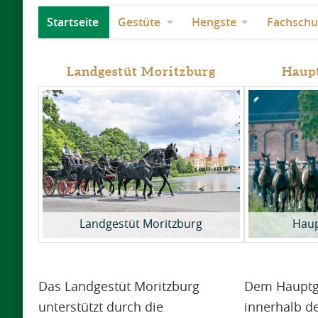
Startseite
Gestüte
Hengste
Fachschu
Landgestüt Moritzburg
Haupt
Landgestüt Moritzburg
Haup
Das Landgestüt Moritzburg
Dem Hauptge
unterstützt durch die
innerhalb d