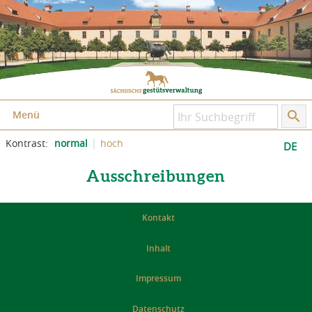
Zum Inhalt springen
Zum Seitenfuß springen
Menü
Kontrast:
normal
hoch
DE
Ausschreibungen
Kontakt
Inhalt
Impressum
Datenschutz