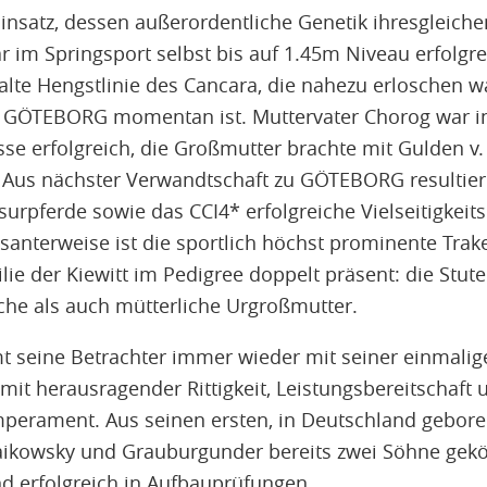
nsatz, dessen außerordentliche Genetik ihresgleiche
ar im Springsport selbst bis auf 1.45m Niveau erfolgr
 alte Hengstlinie des Cancara, die nahezu erloschen 
er GÖTEBORG momentan ist. Muttervater Chorog war in
se erfolgreich, die Großmutter brachte mit Gulden v
. Aus nächster Verwandtschaft zu GÖTEBORG resultier
surpferde sowie das CCI4* erfolgreiche Vielseitigkeit
santerweise ist die sportlich höchst prominente Trak
ie der Kiewitt im Pedigree doppelt präsent: die Stute
iche als auch mütterliche Urgroßmutter.
eine Betrachter immer wieder mit seiner einmalige
t mit herausragender Rittigkeit, Leistungsbereitschaf
erament. Aus seinen ersten, in Deutschland gebore
ikowsky und Grauburgunder bereits zwei Söhne gekör
 erfolgreich in Aufbauprüfungen.