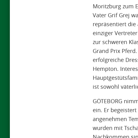
Moritzburg zum Ei
Vater Grif Grej w
repräsentiert die
einziger Vertret
zur schweren Klas
Grand Prix Pferd
erfolgreiche Dres
Hempton. Interes
Hauptgestütsfamil
ist sowohl väterl
GÖTEBORG nimmt s
ein. Er begeister
angenehmen Temp
wurden mit Tscha
Nachkommen sind