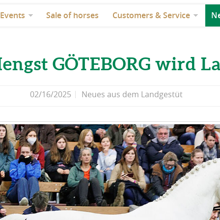
Events
Sale of horses
Customers & Service
Ne
Hengst GÖTEBORG wird La
02/16/2025
Neues aus dem Landgestüt