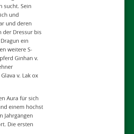
n sucht. Sein
eich und
war und deren
 der Dressur bis
. Dragun ein
en weitere S-
spferd Ginhan v.
ehner
 Glava v. Lak ox
n Aura für sich
t und einem höchst
n Jahrgängen
t. Die ersten