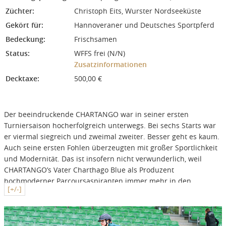
Züchter:
Christoph Eits, Wurster Nordseeküste
Gekört für:
Hannoveraner und Deutsches Sportpferd
Bedeckung:
Frischsamen
Status:
WFFS frei (N/N)
Zusatzinformationen
Decktaxe:
500,00 €
Der beeindruckende CHARTANGO war in seiner ersten
Turniersaison hocherfolgreich unterwegs. Bei sechs Starts war
er viermal siegreich und zweimal zweiter. Besser geht es kaum.
Auch seine ersten Fohlen überzeugten mit großer Sportlichkeit
und Modernität. Das ist insofern nicht verwunderlich, weil
CHARTANGO’s Vater Charthago Blue als Produzent
hochmoderner Parcoursaspiranten immer mehr in den
[+/-]
Vordergrund tritt. Seine Nachkommen vereinen Kraft und
Vermögen mit Leichtigkeit und Blut in idealer Art und Weise.
Über den selbst bis 1.60m so erfolgreichen Muttervater
Perigueux kommt zusätzlich noch einmal viel Sportsgeist und