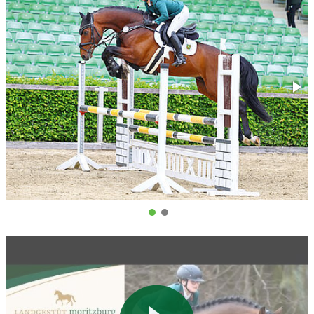
Härte ins Spiel. Mit Favory AA, Capitol I und Sable Skinflint xx
folgen weitere, blut- und leistungsgeprägte Komponenten. Aus
dem Holsteiner Stamm 2554 resultieren zahlreiche gekörte
Hengste, darunter der mehrfache Olympiateilnehmer H-
Ekwador oder der bekannte Landjunge. Weiterhin viele
hochklassige Springpferde bis zur internationalen 1.60m Klasse
wie zum Beispiel Sabrina Bergers langjähriges Spitzenpferd
Quidams Star Melloni.