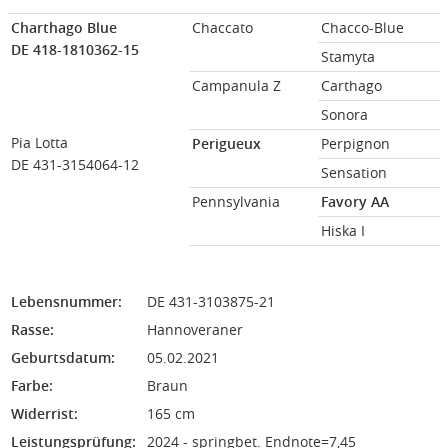
Charthago Blue
Chaccato
Chacco-Blue
DE 418-1810362-15
Stamyta
Campanula Z
Carthago
Sonora
Pia Lotta
Perigueux
Perpignon
DE 431-3154064-12
Sensation
Pennsylvania
Favory AA
Hiska I
Lebensnummer:
DE 431-3103875-21
Rasse:
Hannoveraner
Geburtsdatum:
05.02.2021
Farbe:
Braun
Widerrist:
165 cm
Leistungsprüfung:
2024 - springbet. Endnote=7,45