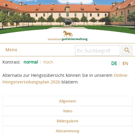
Zum Inhalt springen
Zum Seitenfuß springen
Menü
Kontrast:
normal
hoch
DE
EN
Alternativ zur Hengstübersicht können Sie in unserem
Online-
Hengstverteilungsplan 2026
blättern.
Allgemein
Video
Bildergalerie
Abstammung