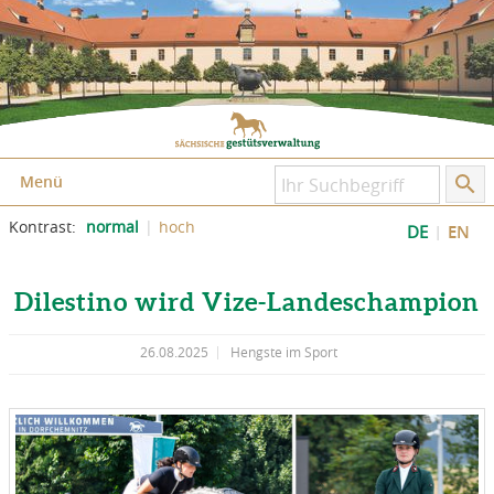
Zum Inhalt springen
Zum Seitenfuß springen
Menü
Kontrast:
normal
hoch
DE
EN
Dilestino wird Vize-Landeschampion
26.08.2025
Hengste im Sport