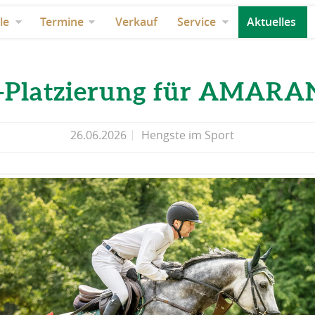
le
Termine
Verkauf
Service
Aktuelles
*-Platzierung für AMARA
26.06.2026
Hengste im Sport