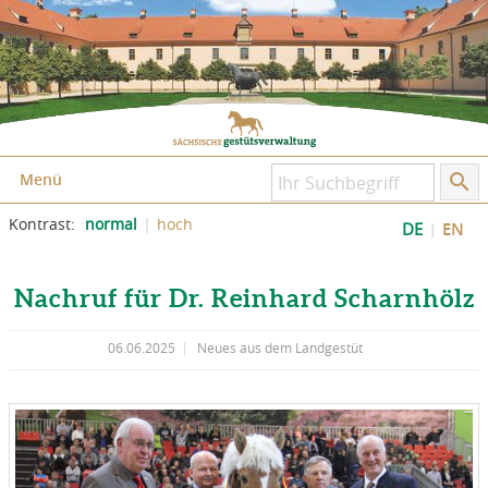
Zum Inhalt springen
Zum Seitenfuß springen
Menü
Kontrast:
normal
hoch
DE
EN
Nachruf für Dr. Reinhard Scharnhölz
06.06.2025
Neues aus dem Landgestüt