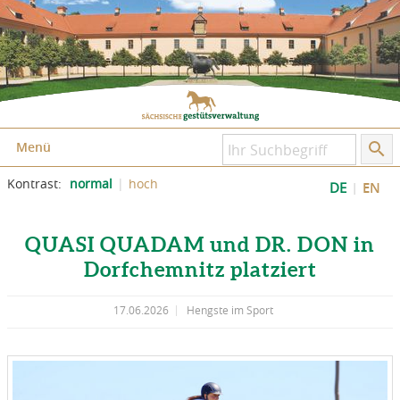
Zum Inhalt springen
Zum Seitenfuß springen
Menü
Kontrast:
normal
hoch
DE
EN
QUASI QUADAM und DR. DON in
Dorfchemnitz platziert
17.06.2026
Hengste im Sport