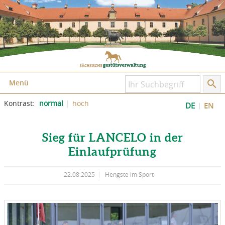
Zum Inhalt springen
Zum Seitenfuß springen
Menü
Kontrast:
normal
hoch
DE
EN
Sieg für LANCELO in der
Einlaufprüfung
22.08.2025
Hengste im Sport