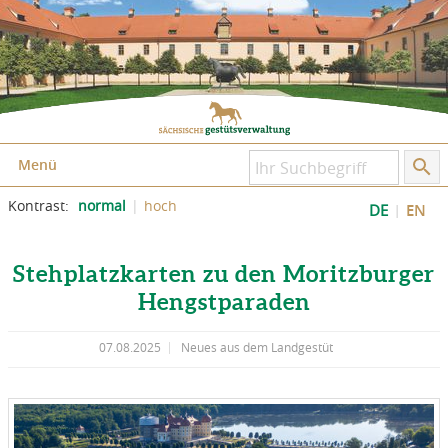
Zum Inhalt springen
Zum Seitenfuß springen
Menü
Kontrast:
normal
hoch
DE
EN
Stehplatzkarten zu den Moritzburger
Hengstparaden
07.08.2025
Neues aus dem Landgestüt