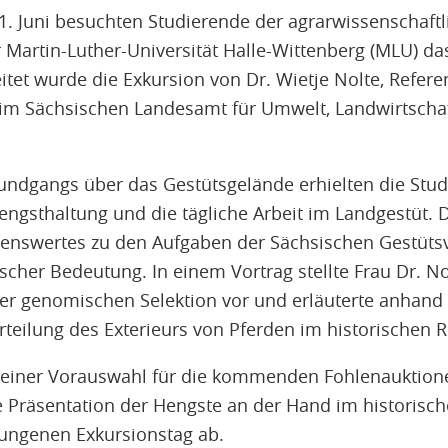
1. Juni besuchten Studierende der agrarwissenschaft
 Martin-Luther-Universität Halle-Wittenberg (MLU) da
itet wurde die Exkursion von Dr. Wietje Nolte, Referen
im Sächsischen Landesamt für Umwelt, Landwirtscha
ndgangs über das Gestütsgelände erhielten die Stu
Hengsthaltung und die tägliche Arbeit im Landgestüt.
senswertes zu den Aufgaben der Sächsischen Gestüts
scher Bedeutung. In einem Vortrag stellte Frau Dr. N
er genomischen Selektion vor und erläuterte anhand 
rteilung des Exterieurs von Pferden im historischen R
g einer Vorauswahl für die kommenden Fohlenauktio
e Präsentation der Hengste an der Hand im historisc
ungenen Exkursionstag ab.