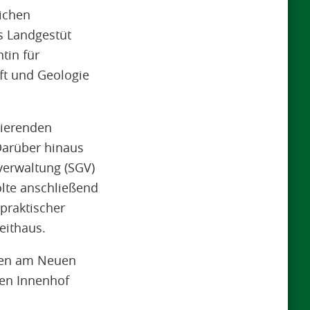
lichen
s Landgestüt
tin für
ft und Geologie
dierenden
 Darüber hinaus
verwaltung (SGV)
olte anschließend
praktischer
eithaus.
nen am Neuen
hen Innenhof