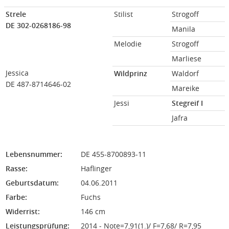
Strele
Stilist
Strogoff
DE 302-0268186-98
Manila
Melodie
Strogoff
Marliese
Jessica
Wildprinz
Waldorf
DE 487-8714646-02
Mareike
Jessi
Stegreif I
Jafra
Lebensnummer:
DE 455-8700893-11
Rasse:
Haflinger
Geburtsdatum:
04.06.2011
Farbe:
Fuchs
Widerrist:
146 cm
Leistungsprüfung:
2014 - Note=7,91(1.)/ F=7,68/ R=7,95