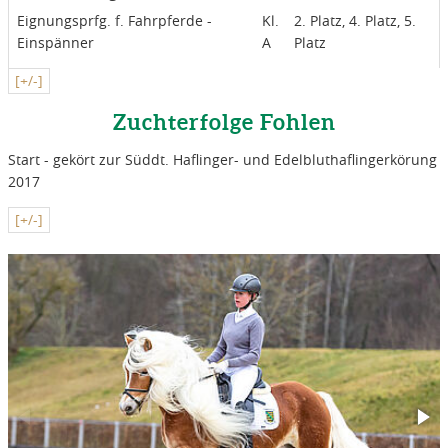
1992 zweite Reservesiegerin der Sächsischen Elitestutenschau,
Eignungsprfg. f. Fahrpferde -
Kl.
2. Platz, 4. Platz, 5.
wurde zur Europaschau in Aachen mit dem 1c-Preis
Einspänner
A
Platz
ausgezeichnet und siegte für die Haflingerrasse zur Schau des
[+/-]
80-jährigen Jubiläums des PZV Sachsen. Die Urgroßmutter Jafra
ist die Mutter des Moritzburger Landbeschälers Stöber und
Zuchterfolge Fohlen
wirkte früher in der Zuchtstätte Kunnerwitz sehr prägend.
Start - gekört zur Süddt. Haflinger- und Edelbluthaflingerkörung
2017
[+/-]