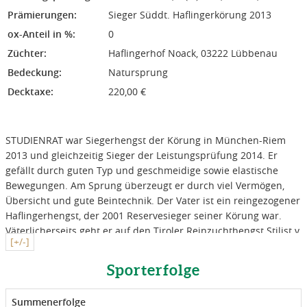
Prämierungen:
Sieger Süddt. Haflingerkörung 2013
ox-Anteil in %:
0
Züchter:
Haflingerhof Noack, 03222 Lübbenau
Bedeckung:
Natursprung
Decktaxe:
220,00 €
STUDIENRAT war Siegerhengst der Körung in München-Riem
2013 und gleichzeitig Sieger der Leistungsprüfung 2014. Er
gefällt durch guten Typ und geschmeidige sowie elastische
Bewegungen. Am Sprung überzeugt er durch viel Vermögen,
Übersicht und gute Beintechnik. Der Vater ist ein reingezogener
Haflingerhengst, der 2001 Reservesieger seiner Körung war.
Väterlicherseits geht er auf den Tiroler Reinzuchthengst Stilist v.
[+/-]
Strogoff zurück, der sich durch enormes Bewegungspotential
mit viel Antritt und Gummi auszeichnet. STUDIENRAT’s Mutter
Sporterfolge
wurde 2005 Siegerin der Sächsischen Elitestutenschau und
gewann ein Jahr später den 1c-Preis zur
Summenerfolge
Haflingerjubiläumsschau in Meura. Die Großmutter Jessi war