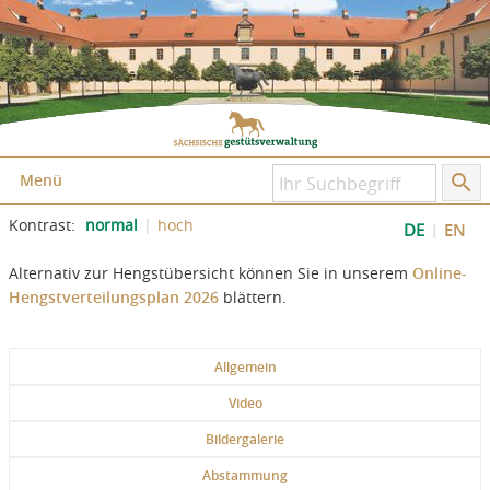
Zum Inhalt springen
Zum Seitenfuß springen
Menü
Kontrast:
normal
hoch
DE
EN
Alternativ zur Hengstübersicht können Sie in unserem
Online-
Hengstverteilungsplan 2026
blättern.
Allgemein
Video
Bildergalerie
Abstammung