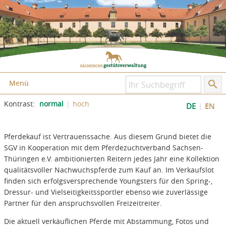
Zum Inhalt springen
Zum Seitenfuß springen
Menü
Kontrast:
normal
hoch
DE
EN
Pferdekauf ist Vertrauenssache. Aus diesem Grund bietet die
SGV in Kooperation mit dem Pferdezuchtverband Sachsen-
Thüringen e.V. ambitionierten Reitern jedes Jahr eine Kollektion
qualitätsvoller Nachwuchspferde zum Kauf an. Im Verkaufslot
finden sich erfolgsversprechende Youngsters für den Spring-,
Dressur- und Vielseitigkeitssportler ebenso wie zuverlässige
Partner für den anspruchsvollen Freizeitreiter.
Die aktuell verkäuflichen Pferde mit Abstammung, Fotos und