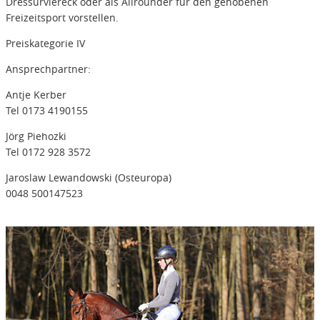
Dressurviereck oder als Allrounder für den gehobenen
Freizeitsport vorstellen.
Preiskategorie IV
Ansprechpartner:
Antje Kerber
Tel 0173 4190155
Jörg Piehozki
Tel 0172 928 3572
Jaroslaw Lewandowski (Osteuropa)
0048 500147523