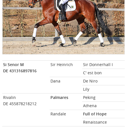
Si Senor M
Sir Heinrich
Sir Donnerhall I
DE 431316897816
C' est bon
Dana
De Niro
Lily
Rivalin
Palmares
Peking
DE 455878218212
Athena
Randale
Full of Hope
Renaissance