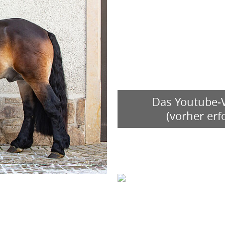
Halsung ausgestattet. Ob
und lassen auf eine gute 
zur Körung in der Vorste
Im Ablauf zeigte er sich 
und sich durch den Körp
Im Ergebnis rangierte FE
Das Youtube-V
angemeldeten Hengsten (d
(vorher er
Prämienhengsten ganz vo
Reservesiegers schmücke