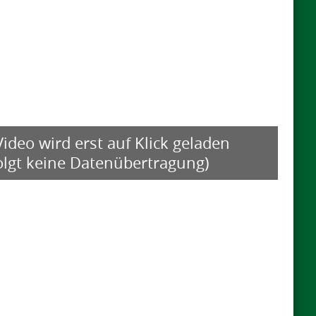
erlinie und Kruppenpartie sind gut formiert
Funktionalität schließen. Dies bestätigte sich
llung an der Hand und in der freien Bewegung.
schwungvoll, elastisch sowie stets gut abfußend
er bewegend.
RRERO in einem starken Lot von 21
ideo wird erst auf Klick geladen
avon 10 gekört) als einer von drei
folgt keine Datenübertragung)
rn und durfte sich zudem mit dem Titel des
n.